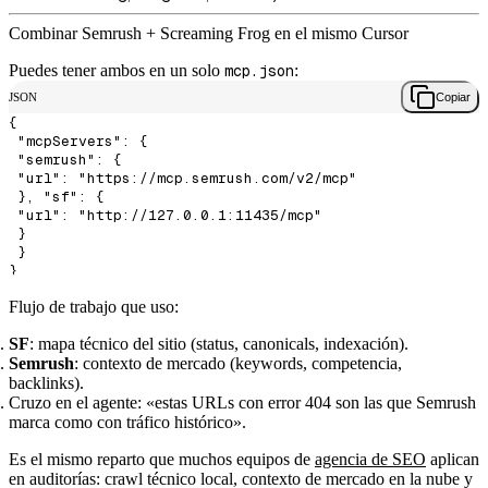
Combinar Semrush + Screaming Frog en el mismo Cursor
Puedes tener ambos en un solo
mcp.json
:
JSON
Copiar
{

 "mcpServers": {

 "semrush": {

 "url": "https://mcp.semrush.com/v2/mcp"

 }, "sf": {

 "url": "http://127.0.0.1:11435/mcp"

 }

 }

Flujo de trabajo que uso:
SF
: mapa técnico del sitio (status, canonicals, indexación).
Semrush
: contexto de mercado (keywords, competencia,
backlinks).
Cruzo en el agente: «estas URLs con error 404 son las que Semrush
marca como con tráfico histórico».
Es el mismo reparto que muchos equipos de
agencia de SEO
aplican
en auditorías: crawl técnico local, contexto de mercado en la nube y