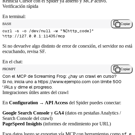
Reinicia Cursor con el Spider ya abierto y MCP activo.
Verificación rápida
En terminal:
BASH
Copiar
curl -s -o /dev/null -w "%{http_code}" 
Si no devuelve algo distinto de error de conexión, el servidor no está
escuchando, revisa SF.
En el chat:
PROMPT
Copiar
Con el MCP de Screaming Frog: ¿hay un crawl en curso?

Si no, inicia uno a https://www.ejemplo.com con límite 500 
Integraciones útiles antes del crawl
En
Configuration → API Access
del Spider puedes conectar:
Google Search Console
y
GA4
(datos en pestañas Analytics /
Search Console del crawl)
PageSpeed Insights
(informes de rendimiento por URL)
Esos datos luego se exportan vía MCP con herramientas como
sf_e