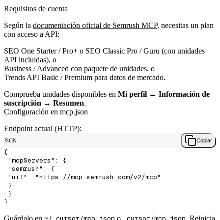
Requisitos de cuenta
Según la
documentación oficial de Semrush MCP
, necesitas un plan
con acceso a API:
SEO One Starter / Pro+ o SEO Classic Pro / Guru (con unidades
API incluidas), o
Business / Advanced con paquete de unidades, o
Trends API Basic / Premium para datos de mercado.
Comprueba unidades disponibles en
Mi perfil → Información de
suscripción → Resumen
.
Configuración en mcp.json
Endpoint actual (HTTP):
JSON
Copiar
{

 "mcpServers": {

 "semrush": {

 "url": "https://mcp.semrush.com/v2/mcp"

 }

 }

Guárdalo en
~/.cursor/mcp.json
o
.cursor/mcp.json
. Reinicia