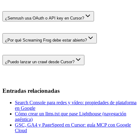
¿Semrush usa OAuth o API key en Cursor?
¿Por qué Screaming Frog debe estar abierto?
¿Puedo lanzar un crawl desde Cursor?
Entradas relacionadas
Search Console para redes y vídeo: propiedades de plataforma
en Google
Cómo crear un llms.txt que pase Lighthouse (navegación
agéntica)
GSC, GA4 y PageSpeed en Cursor: guía MCP con Google
Cloud