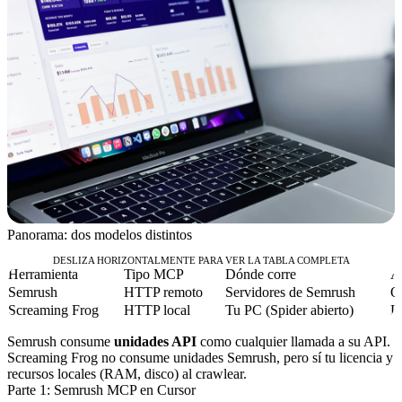
Panorama: dos modelos distintos
DESLIZA HORIZONTALMENTE PARA VER LA TABLA COMPLETA
Herramienta
Tipo MCP
Dónde corre
A
Semrush
HTTP remoto
Servidores de Semrush
O
Screaming Frog
HTTP local
Tu PC (Spider abierto)
Li
Semrush consume
unidades API
como cualquier llamada a su API.
Screaming Frog no consume unidades Semrush, pero sí tu licencia y
recursos locales (RAM, disco) al crawlear.
Parte 1: Semrush MCP en Cursor