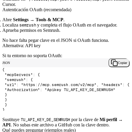
Cursor.
Autenticación OAuth (recomendada)
Abre
Settings → Tools & MCP
.
Localiza
semrush
y completa el flujo OAuth en el navegador.
Aprueba permisos en Semrush.
No hace falta pegar clave en el JSON si OAuth funciona.
Alternativa: API key
Si tu entorno no soporta OAuth:
JSON
Copiar
{

 "mcpServers": {

 "semrush": {

 "url": "https://mcp.semrush.com/v2/mcp", "headers": {

 "Authorization": "Apikey TU_API_KEY_DE_SEMRUSH"

 }

 }

 }

Sustituye
TU_API_KEY_DE_SEMRUSH
por la clave de
Mi perfil →
API
. No subas este archivo a GitHub con la clave dentro.
Qué puedes preguntar (ejemplos reales)