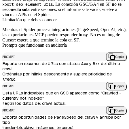
xport_seo_element_urls
. La conexión GSC/GA4 en SF
no se
reconecta sola
entre sesiones: si el informe sale vacío, vuelve a
vincular APIs en el Spider.
Limitación que debes conocer
Mientras el Spider procesa integraciones (PageSpeed, OpenAI, etc.),
las exportaciones MCP pueden responder
busy
. No es un bug de
Cursor: espera a que termine la cola en SF.
Prompts que funcionan en auditoría
PROMPT
Copiar
Exporta un resumen de URLs con status 4xx y 5xx del último 
crawl.

Ordénalas por inlinks descendente y sugiere prioridad de 
PROMPT
Copiar
Lista URLs indexables que en GSC aparecen como "Crawled - 
currently not indexed"

PROMPT
Copiar
Exporta oportunidades de PageSpeed del crawl y agrupa por 
tipo
