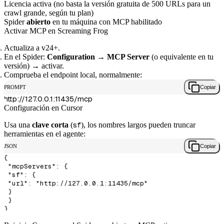
Licencia activa (no basta la versión gratuita de 500 URLs para un
crawl grande, según tu plan)
Spider
abierto
en tu máquina con MCP habilitado
Activar MCP en Screaming Frog
Actualiza a v24+.
En el Spider:
Configuration → MCP Server
(o equivalente en tu
versión) → activar.
Comprueba el endpoint local, normalmente:
PROMPT
Copiar
Configuración en Cursor
Usa una
clave corta
(
sf
), los nombres largos pueden truncar
herramientas en el agente:
JSON
Copiar
{

 "mcpServers": {

 "sf": {

 "url": "http://127.0.0.1:11435/mcp"

 }

 }
