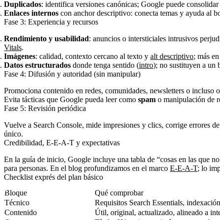
Duplicados
: identifica versiones canónicas; Google puede consolida
Enlaces internos
con anchor descriptivo: conecta temas y ayuda al bo
Fase 3: Experiencia y recursos
Rendimiento y usabilidad
: anuncios o intersticiales intrusivos perju
Vitals
.
Imágenes
: calidad, contexto cercano al texto y
alt descriptivo
; más e
Datos estructurados
donde tenga sentido (
intro
); no sustituyen a u
Fase 4: Difusión y autoridad (sin manipular)
Promociona contenido en redes, comunidades, newsletters o incluso off
Evita tácticas que Google pueda leer como
spam
o manipulación de r
Fase 5: Revisión periódica
Vuelve a Search Console, mide impresiones y clics, corrige errores de
único.
Credibilidad, E-E-A-T y expectativas
En la guía de inicio, Google incluye una tabla de “cosas en las que n
para personas. En el blog profundizamos en el marco
E-E-A-T
; lo im
Checklist exprés del plan básico
Bloque
Qué comprobar
Técnico
Requisitos Search Essentials, indexación
Contenido
Útil, original, actualizado, alineado a i