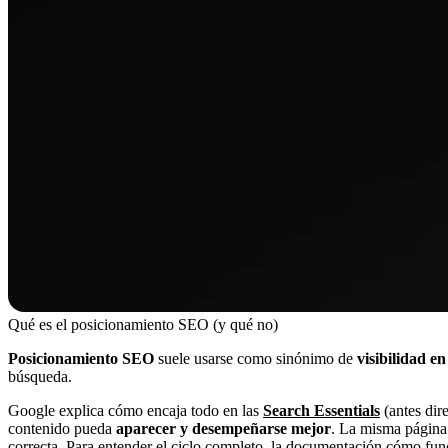
Qué es el posicionamiento SEO (y qué no)
Posicionamiento SEO
suele usarse como sinónimo de
visibilidad e
búsqueda.
Google explica cómo encaja todo en las
Search Essentials
(antes dir
contenido pueda
aparecer y desempeñarse mejor
. La misma página
correcta. Para entender el ciclo completo, la documentación
cómo fun