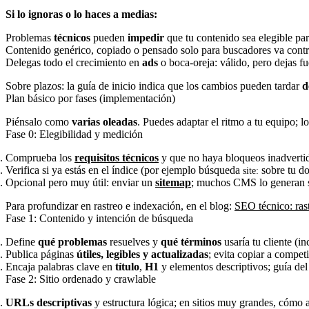
Si lo ignoras o lo haces a medias:
Problemas
técnicos
pueden
impedir
que tu contenido sea elegible par
Contenido genérico, copiado o pensado solo para buscadores va contra
Delegas todo el crecimiento en
ads
o boca-oreja: válido, pero dejas f
Sobre plazos: la guía de inicio indica que los cambios pueden tardar
d
Plan básico por fases (implementación)
Piénsalo como
varias oleadas
. Puedes adaptar el ritmo a tu equipo; 
Fase 0: Elegibilidad y medición
Comprueba los
requisitos técnicos
y que no haya bloqueos inadvertid
Verifica si ya estás en el índice (por ejemplo búsqueda
sobre tu do
site:
Opcional pero muy útil: enviar un
sitemap
; muchos CMS lo generan so
Para profundizar en rastreo e indexación, en el blog:
SEO técnico: ras
Fase 1: Contenido y intención de búsqueda
Define
qué problemas
resuelves y
qué términos
usaría tu cliente (i
Publica páginas
útiles, legibles y actualizadas
; evita copiar a compet
Encaja palabras clave en
título
,
H1
y elementos descriptivos; guía del
Fase 2: Sitio ordenado y crawlable
URLs descriptivas
y estructura lógica; en sitios muy grandes, cómo ag