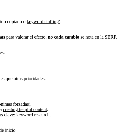
nido copiado o
keyword stuffing
).
nas
para valorar el efecto;
no cada cambio
se nota en la SERP.
es.
s que otras prioridades.
nónimas forzadas).
ía
creating helpful content
.
ras clave:
keyword research
.
de inicio.