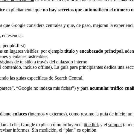
ice explícitamente que
no hay secretos que automaticen el número 
s
que Google considera centrales y que, de paso, mejoran la experienci
, en esencia:
, people-first).
as en lugares visibles: por ejemplo
título
y
encabezado principal
, ade
nes y enlaces rastreables.
ginas de tu sitio a través del
enlazado interno
.
contenido, incluso offline). La guía para principiantes dedica una sec
ndo las guías específicas de Search Central.
parece”, “Google no indexa mis fichas”) y para
acumular tráfico cual
ediante
enlaces
(internos y externos), como resume la guía de inicio; u
udan al clic; Google explica cómo influyen el
title link
y el
snippet
(a men
evisar informes. Sin medición, el “plan” es opinión.