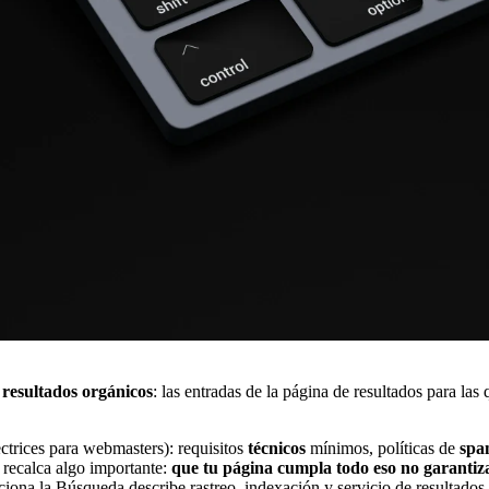
n resultados orgánicos
: las entradas de la página de resultados para las
ectrices para webmasters): requisitos
técnicos
mínimos, políticas de
spa
 recalca algo importante:
que tu página cumpla todo eso no garantiz
ciona la Búsqueda
describe rastreo, indexación y servicio de resultados.