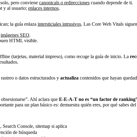
r solo, pero conviene
canonicals o redirecciones
cuando depende de ti.
t y al usuario;
enlaces internos
.
dican; la guía enlaza
intersticiales intrusivos
. Las Core Web Vitals siguen
n
imágenes SEO
.
n buen HTML visible.
line (tarjetas, material impreso), como recoge la guía de inicio. La
rec
esultados.
 rastreo o datos estructurados y
actualiza
contenidos que hayan quedad
o obsesionarse”. Ahí aclara que
E-E-A-T no es “un factor de ranking
portante para un plan básico es: demuestra quién eres, por qué sabes de
, Search Console, sitemap si aplica
ntención de búsqueda