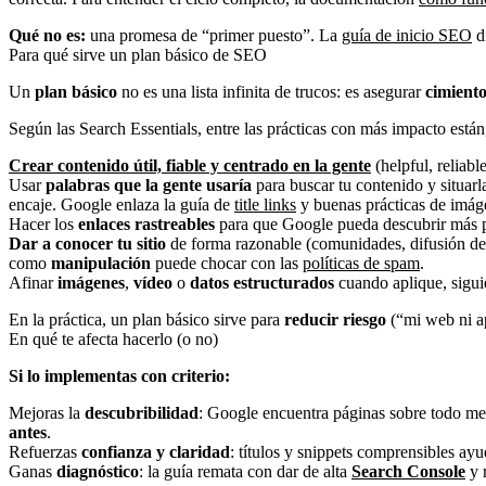
Qué no es:
una promesa de “primer puesto”. La
guía de inicio SEO
d
Para qué sirve un plan básico de SEO
Un
plan básico
no es una lista infinita de trucos: es asegurar
cimiento
Según las Search Essentials, entre las prácticas con más impacto están
Crear contenido útil, fiable y centrado en la gente
(helpful, reliable
Usar
palabras que la gente usaría
para buscar tu contenido y situarl
encaje. Google enlaza la guía de
title links
y buenas prácticas de imáge
Hacer los
enlaces rastreables
para que Google pueda descubrir más pá
Dar a conocer tu sitio
de forma razonable (comunidades, difusión del 
como
manipulación
puede chocar con las
políticas de spam
.
Afinar
imágenes
,
vídeo
o
datos estructurados
cuando aplique, siguie
En la práctica, un plan básico sirve para
reducir riesgo
(“mi web ni a
En qué te afecta hacerlo (o no)
Si lo implementas con criterio:
Mejoras la
descubribilidad
: Google encuentra páginas sobre todo m
antes
.
Refuerzas
confianza y claridad
: títulos y snippets comprensibles ay
Ganas
diagnóstico
: la guía remata con dar de alta
Search Console
y r