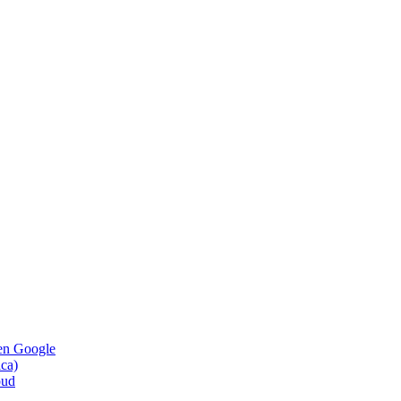
 en Google
ica)
oud