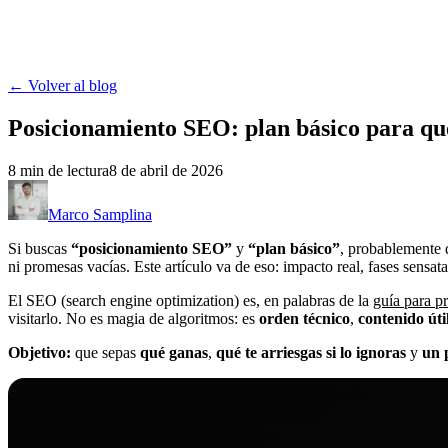
MASC
Contacto
Herramientas
Portafolio
Blog
← Volver al blog
Posicionamiento SEO: plan básico para qu
8
min de lectura
8 de abril de 2026
Marco Samplina
Si buscas
“posicionamiento SEO”
y
“plan básico”
, probablemente 
ni promesas vacías. Este artículo va de eso: impacto real, fases sensat
El SEO (search engine optimization) es, en palabras de la
guía para p
visitarlo. No es magia de algoritmos: es
orden técnico
,
contenido úti
Objetivo:
que sepas
qué ganas
,
qué te arriesgas si lo ignoras
y
un 