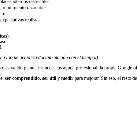
nlaces internos rastreables
l, rendimiento razonable
pam
expectativas realistas
icas).
paso.
l.
al; Google actualiza documentación con el tiempo.)
so, es válido
plantear si necesitas ayuda profesional
; la propia Google of
le
,
ser comprendido
,
ser útil
y
medir
para mejorar. Sin eso, el resto d