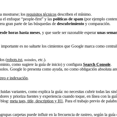
a mostrarse; los
requisitos técnicos
describen el mínimo.
 el enfoque “people-first” y las
políticas de spam
(por ejemplo conte
uera gran parte de las búsquedas de
descubrimiento
y comparación.
esde horas hasta meses
, y que suele ser razonable esperar
unas sema
lo importante es no saltarte los cimientos que Google marca como central
os (
robots.txt
,
, etc.).
noindex
minio, como sugiere la guía de inicio) y configura
Search Console
.
los. Google lo presenta como ayuda, no como obligación absoluta ante
treo e indexación
.
ncluidas variantes, como explica la guía: no necesitas cubrir todas las si
idores y prioriza fuentes y experiencia cuando toque, en línea con la gu
 blog:
meta tags, title, description y H1
. Para el trabajo previo de palab
rupas carpetas puede influir en la frecuencia de rastreo, según la guía 