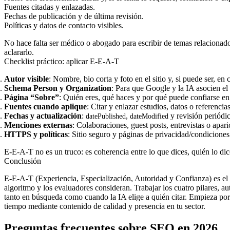
Fuentes citadas y enlazadas.
Fechas de publicación y de última revisión.
Políticas y datos de contacto visibles.
No hace falta ser médico o abogado para escribir de temas relacionados,
aclararlo.
Checklist práctico: aplicar E-E-A-T
Autor visible
: Nombre, bio corta y foto en el sitio y, si puede ser, en 
Schema Person y Organization
: Para que Google y la IA asocien el 
Página “Sobre”
: Quién eres, qué haces y por qué puede confiarse en e
Fuentes cuando aplique
: Citar y enlazar estudios, datos o referencia
Fechas y actualización
:
,
y revisión periódi
datePublished
dateModified
Menciones externas
: Colaboraciones, guest posts, entrevistas o apar
HTTPS y políticas
: Sitio seguro y páginas de privacidad/condiciones s
E-E-A-T no es un truco: es coherencia entre lo que dices, quién lo di
Conclusión
E-E-A-T (Experiencia, Especialización, Autoridad y Confianza) es el m
algoritmo y los evaluadores consideran. Trabajar los cuatro pilares, au
tanto en búsqueda como cuando la IA elige a quién citar. Empieza por 
tiempo mediante contenido de calidad y presencia en tu sector.
Preguntas frecuentes sobre SEO en 2026