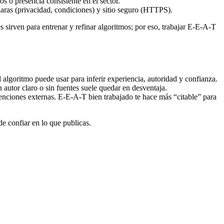
s o presencia consistente en el sector.
 claras (privacidad, condiciones) y sitio seguro (HTTPS).
 sirven para entrenar y refinar algoritmos; por eso, trabajar E-E-A-T
el algoritmo puede usar para inferir experiencia, autoridad y confianza.
autor claro o sin fuentes suele quedar en desventaja.
menciones externas. E-E-A-T bien trabajado te hace más “citable” para
de confiar en lo que publicas.