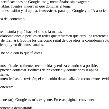
, certificaciones de Google, etc.), menciónalos sin exagerar.
, tablas, fuentes) muestran que dominas el tema.
redes o sitio) y, si aplica,
, para que Google y la IA asocien 
knowsAbout
ca del contenido.
 historia y qué hace el sitio o la marca.
olaboraciones o perfiles en redes que refuercen que eres una referencia
 de granjas); Google los usa como señal de que otros te consideran auto
empo y en distintos canales.
 no solo con lo que tú dices.
atos oficiales o fuentes reconocidas y enlaza cuando sea posible.
 pueden contactar. Políticas de privacidad y condiciones si aplica.
iente.
ntén fechas de revisión; el contenido desactualizado o con errores evid
coherente.
 bienestar), Google es más exigente. En esas páginas conviene:
xperiencia demostrable.