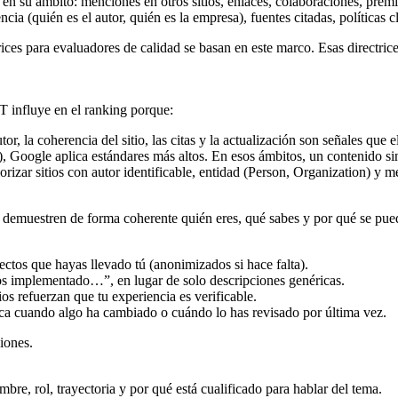
 en su ámbito: menciones en otros sitios, enlaces, colaboraciones, premio
ncia (quién es el autor, quién es la empresa), fuentes citadas, políticas
es para evaluadores de calidad se basan en este marco. Esas directrices
 influye en el ranking porque:
or, la coherencia del sitio, las citas y la actualización son señales que 
Google aplica estándares más altos. En esos ámbitos, un contenido sin 
orizar sitios con autor identificable, entidad (Person, Organization) y 
ido demuestren de forma coherente quién eres, qué sabes y por qué se pue
ectos que hayas llevado tú (anonimizados si hace falta).
implementado…”, en lugar de solo descripciones genéricas.
ios refuerzan que tu experiencia es verificable.
ca cuando algo ha cambiado o cuándo lo has revisado por última vez.
iones.
bre, rol, trayectoria y por qué está cualificado para hablar del tema.