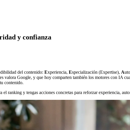
ridad y confianza
edibilidad del contenido:
E
xperiencia,
E
specialización (Expertise),
A
ut
les valora Google, y que hoy comparten también los motores con IA cua
 tu contenido.
a el ranking y tengas acciones concretas para reforzar experiencia, auto