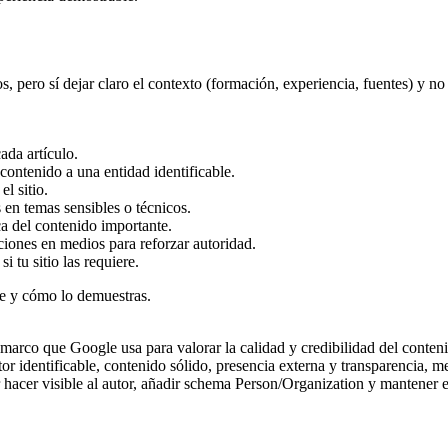
 pero sí dejar claro el contexto (formación, experiencia, fuentes) y no 
cada artículo.
contenido a una entidad identificable.
l sitio.
s en temas sensibles o técnicos.
ca del contenido importante.
iciones en medios para reforzar autoridad.
i tu sitio las requiere.
ce y cómo lo demuestras.
arco que Google usa para valorar la calidad y credibilidad del contenid
tor identificable, contenido sólido, presencia externa y transparencia, me
hacer visible al autor, añadir schema Person/Organization y mantener e