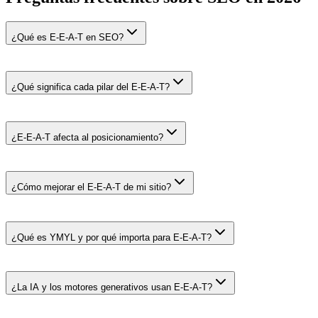
¿Qué es E-E-A-T en SEO?
¿Qué significa cada pilar del E-E-A-T?
¿E-E-A-T afecta al posicionamiento?
¿Cómo mejorar el E-E-A-T de mi sitio?
¿Qué es YMYL y por qué importa para E-E-A-T?
¿La IA y los motores generativos usan E-E-A-T?