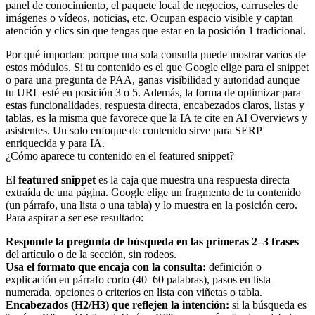
panel de conocimiento, el paquete local de negocios, carruseles de
imágenes o vídeos, noticias, etc. Ocupan espacio visible y captan
atención y clics sin que tengas que estar en la posición 1 tradicional.
Por qué importan: porque una sola consulta puede mostrar varios de
estos módulos. Si tu contenido es el que Google elige para el snippet
o para una pregunta de PAA, ganas visibilidad y autoridad aunque
tu URL esté en posición 3 o 5. Además, la forma de optimizar para
estas funcionalidades, respuesta directa, encabezados claros, listas y
tablas, es la misma que favorece que la IA te cite en AI Overviews y
asistentes. Un solo enfoque de contenido sirve para SERP
enriquecida y para IA.
¿Cómo aparece tu contenido en el featured snippet?
El
featured snippet
es la caja que muestra una respuesta directa
extraída de una página. Google elige un fragmento de tu contenido
(un párrafo, una lista o una tabla) y lo muestra en la posición cero.
Para aspirar a ser ese resultado:
Responde la pregunta de búsqueda en las primeras 2–3 frases
del artículo o de la sección, sin rodeos.
Usa el formato que encaja con la consulta:
definición o
explicación en párrafo corto (40–60 palabras), pasos en lista
numerada, opciones o criterios en lista con viñetas o tabla.
Encabezados (H2/H3) que reflejen la intención:
si la búsqueda es