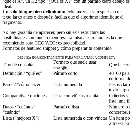
“qué es X”, un H2 tipo “¿Qué es X?” con un párrafo claro debajo es
ideal.
Un solo bloque bien delimitado:
evita mezclar la respuesta con
texto largo antes o después; facilita que el algoritmo identifique el
fragmento.
No hay garantía de aparecer, pero sin esta estructura las
posibilidades son mucho menores. La misma estructura es la que
recomiendo para GEO/AEO: extractabilidad.
Formatos de featured snippet y cómo preparar tu contenido
DESLIZA HORIZONTALMENTE PARA VER LA TABLA COMPLETA
Formato que suele usar
Tipo de consulta
Qué hacer e
Google
Definición / “qué es”
Párrafo corto
40–60 palabr
en forma de
Pasos / “cómo hacer”
Lista numerada
Pasos claros
texto largo 
Comparativa / opciones
Lista con viñetas o tabla
Criterios y d
lista; una fi
Datos / “cuántos”,
Párrafo o lista
Número o fec
“cuándo”
concretos, 
Lista (“mejores X”)
Lista numerada o con viñetas
Un ítem por 
2 frases por