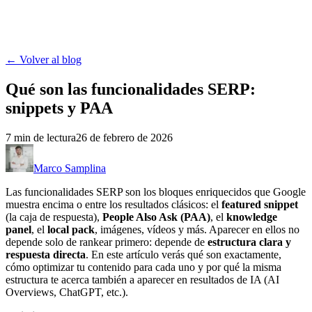
MASC
Contacto
Herramientas
Portafolio
Blog
← Volver al blog
Qué son las funcionalidades SERP:
snippets y PAA
7
min de lectura
26 de febrero de 2026
Marco Samplina
Las funcionalidades SERP son los bloques enriquecidos que Google
muestra encima o entre los resultados clásicos: el
featured snippet
(la caja de respuesta),
People Also Ask (PAA)
, el
knowledge
panel
, el
local pack
, imágenes, vídeos y más. Aparecer en ellos no
depende solo de rankear primero: depende de
estructura clara y
respuesta directa
. En este artículo verás qué son exactamente,
cómo optimizar tu contenido para cada uno y por qué la misma
estructura te acerca también a aparecer en resultados de IA (AI
Overviews, ChatGPT, etc.).