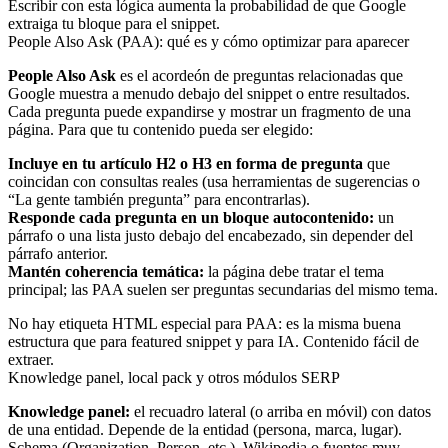
Escribir con esta lógica aumenta la probabilidad de que Google
extraiga tu bloque para el snippet.
People Also Ask (PAA): qué es y cómo optimizar para aparecer
People Also Ask
es el acordeón de preguntas relacionadas que
Google muestra a menudo debajo del snippet o entre resultados.
Cada pregunta puede expandirse y mostrar un fragmento de una
página. Para que tu contenido pueda ser elegido:
Incluye en tu artículo H2 o H3 en forma de pregunta
que
coincidan con consultas reales (usa herramientas de sugerencias o
“La gente también pregunta” para encontrarlas).
Responde cada pregunta en un bloque autocontenido:
un
párrafo o una lista justo debajo del encabezado, sin depender del
párrafo anterior.
Mantén coherencia temática:
la página debe tratar el tema
principal; las PAA suelen ser preguntas secundarias del mismo tema.
No hay etiqueta HTML especial para PAA: es la misma buena
estructura que para featured snippet y para IA. Contenido fácil de
extraer.
Knowledge panel, local pack y otros módulos SERP
Knowledge panel:
el recuadro lateral (o arriba en móvil) con datos
de una entidad. Depende de la entidad (persona, marca, lugar).
Schema (Organization, Person, etc.), Wikipedia o fuentes muy